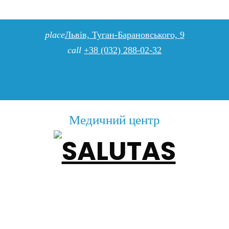
place
Львів, Туган-Барановського, 9
call
+38 (032) 288-02-32
Медичний центр