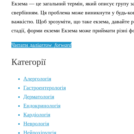
Екзема — це загальний термін, який описує групу 
свербінням. Ця проблема може виникнути у будь-кого,
важкістю. Щоб зрозуміти, що таке екзема, давайте 
стадії, форми екземи Екзема може приймати різні 
Читати далі
arrow_forward
Категорії
Алергологія
Гастроентерологія
Дерматологія
Ендокринологія
Кардіологія
Неврологія
Нейрохірургія