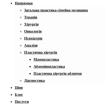
Напрямки
Загальна практика-сімейна медицина
Терапія
Хірургія
Онкологія
Психіатрія
Аналізи
Пластична хірургія
Мамопластика
Абдомінопластика
Пластична хірургія обличчя
Діагностика
Ціни
Блог
Послуги