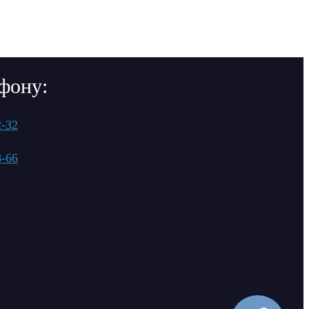
фону:
2-32
8-66