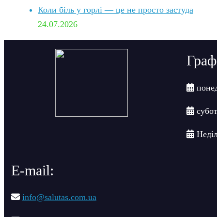
Коли біль у горлі — це не просто застуда
24.07.2026
Граф
понед
субот
Неділ
Е-mail:
info@salutas.com.ua