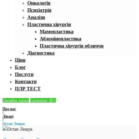
Онкологія
Психіатрія
Аналізи
Пластична хірургія
Мамопластика
Абдомінопластика
Пластична хірургія обличчя
Діагностика
Ціни
Блог
Послуги
Контакти
ПЛР ТЕСТ
Онлайн запис
Скринінг 40+
Про нас
/
Лікарі
/
Остап Лещук