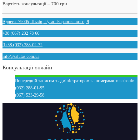
Вартість консультації – 700 грн
Адреса: 79005, Львів, Туган-Барановського, 9
+38 (067) 232 78 66
+38 (032) 288-02-32
info@salutas.com.ua
Консультації онлайн
Попередній записом з адміністратором за номерами телефонів:
(032) 288-01-95;
(067) 533-29-58