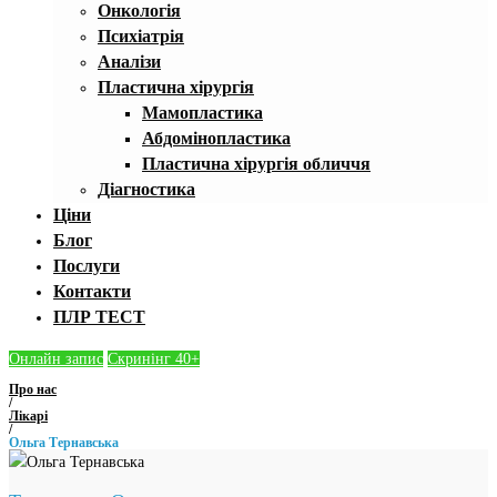
Онкологія
Психіатрія
Аналізи
Пластична хірургія
Мамопластика
Абдомінопластика
Пластична хірургія обличчя
Діагностика
Ціни
Блог
Послуги
Контакти
ПЛР ТЕСТ
Онлайн запис
Скринінг 40+
Про нас
/
Лікарі
/
Ольга Тернавська