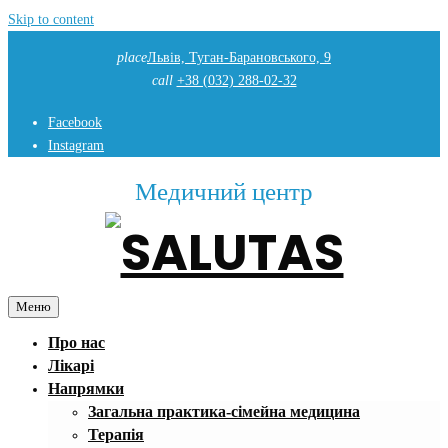
Skip to content
place
Львів, Туган-Барановського, 9
call
+38 (032) 288-02-32
Facebook
Instagram
Медичний центр
Меню
Про нас
Лікарі
Напрямки
Загальна практика-сімейна медицина
Терапія