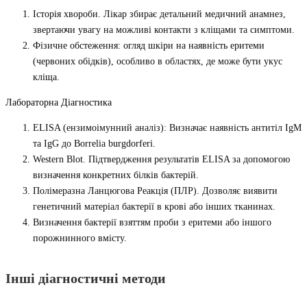
Історія хвороби. Лікар збирає детальний медичний анамнез,
звертаючи увагу на можливі контакти з кліщами та симптоми.
Фізичне обстеження: огляд шкіри на наявність еритеми
(червоних обідків), особливо в областях, де може бути укус
кліща.
Лабораторна Діагностика
ELISA (ензимоімунний аналіз): Визначає наявність антитіл IgM
та IgG до Borrelia burgdorferi.
Western Blot. Підтвердження результатів ELISA за допомогою
визначення конкретних білків бактерій.
Полімеразна Ланцюгова Реакція (ПЛР). Дозволяє виявити
генетичний матеріал бактерії в крові або інших тканинах.
Визначення бактерії взяттям проби з еритеми або іншого
порожнинного вмісту.
Інші діагностичні методи