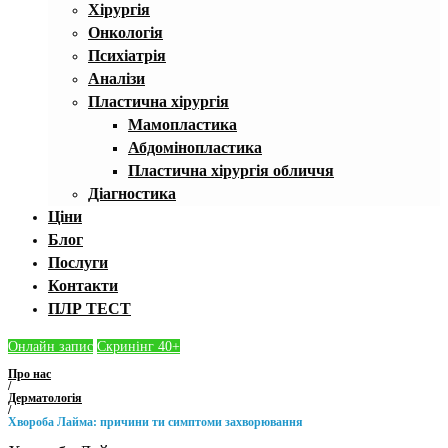
Хірургія
Онкологія
Психіатрія
Аналізи
Пластична хірургія
Мамопластика
Абдомінопластика
Пластична хірургія обличчя
Діагностика
Ціни
Блог
Послуги
Контакти
ПЛР ТЕСТ
Онлайн запис
Скринінг 40+
Про нас
/
Дерматологія
/
Хвороба Лайма: причини ти симптоми захворювання