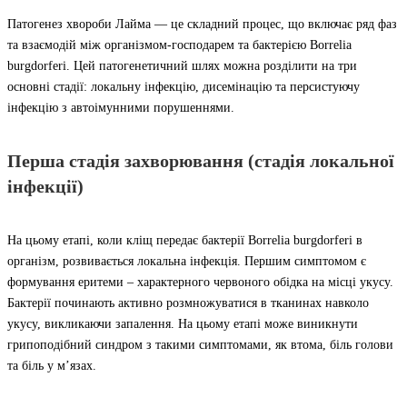
Патогенез хвороби Лайма — це складний процес, що включає ряд фаз
та взаємодій між організмом-господарем та бактерією Borrelia
burgdorferi. Цей патогенетичний шлях можна розділити на три
основні стадії: локальну інфекцію, дисемінацію та персистуючу
інфекцію з автоімунними порушеннями.
Перша стадія захворювання (стадія локальної
інфекції)
На цьому етапі, коли кліщ передає бактерії Borrelia burgdorferi в
організм, розвивається локальна інфекція. Першим симптомом є
формування еритеми – характерного червоного обідка на місці укусу.
Бактерії починають активно розмножуватися в тканинах навколо
укусу, викликаючи запалення. На цьому етапі може виникнути
грипоподібний синдром з такими симптомами, як втома, біль голови
та біль у м’язах.