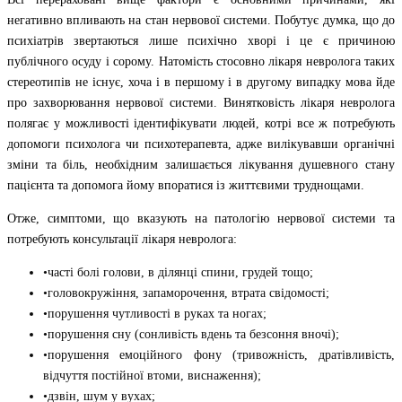
негативно впливають на стан нервової системи. Побутує думка, що до
психіатрів звертаються лише психічно хворі і це є причиною
публічного осуду і сорому. Натомість стосовно лікаря невролога таких
стереотипів не існує, хоча і в першому і в другому випадку мова йде
про захворювання нервової системи. Винятковість лікаря невролога
полягає у можливості ідентифікувати людей, котрі все ж потребують
допомоги психолога чи психотерапевта, адже вилікувавши органічні
зміни та біль, необхідним залишається лікування душевного стану
пацієнта та допомога йому впоратися із життєвими труднощами.
Отже, симптоми, що вказують на патологію нервової системи та
потребують консультації лікаря невролога:
•часті болі голови, в ділянці спини, грудей тощо;
•головокружіння, запаморочення, втрата свідомості;
•порушення чутливості в руках та ногах;
•порушення сну (сонливість вдень та безсоння вночі);
•порушення емоційного фону (тривожність, дратівливість,
відчуття постійної втоми, виснаження);
•дзвін, шум у вухах;