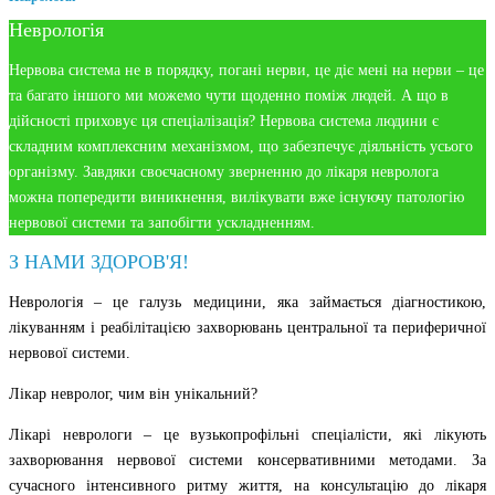
Неврологія
Нервова система не в порядку, погані нерви, це діє мені на нерви – це
та багато іншого ми можемо чути щоденно поміж людей. А що в
дійсності приховує ця спеціалізація? Нервова система людини є
складним комплексним механізмом, що забезпечує діяльність усього
організму. Завдяки своєчасному зверненню до лікаря невролога
можна попередити виникнення, вилікувати вже існуючу патологію
нервової системи та запобігти ускладненням.
З НАМИ ЗДОРОВ'Я!
Неврологія – це галузь медицини, яка займається діагностикою,
лікуванням і реабілітацією захворювань центральної та периферичної
нервової системи.
Лікар невролог, чим він унікальний?
Лікарі неврологи – це вузькопрофільні спеціалісти, які лікують
захворювання нервової системи консервативними методами. За
сучасного інтенсивного ритму життя, на консультацію до лікаря