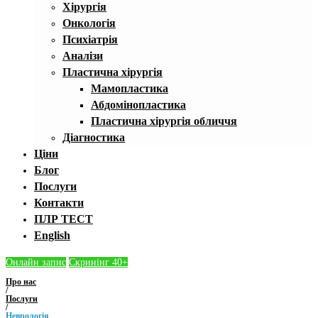
Хірургія
Онкологія
Психіатрія
Аналізи
Пластична хірургія
Мамопластика
Абдомінопластика
Пластична хірургія обличчя
Діагностика
Ціни
Блог
Послуги
Контакти
ПЛР ТЕСТ
English
Онлайн запис
Скринінг 40+
Про нас
/
Послуги
/
Неврологія