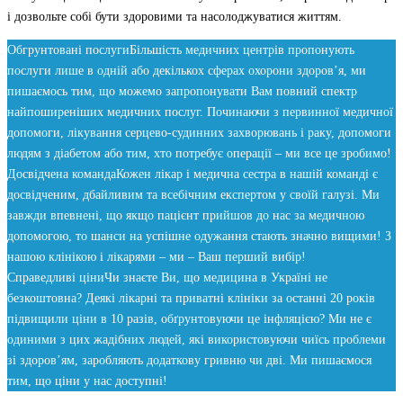
і дозвольте собі бути здоровими та насолоджуватися життям.
Обгрунтовані послуги
Більшість медичних центрів пропонують
послуги лише в одній або декількох сферах охорони здоров’я, ми
пишаємось тим, що можемо запропонувати Вам повний спектр
найпоширеніших медичних послуг. Починаючи з первинної медичної
допомоги, лікування серцево-судинних захворювань і раку, допомоги
людям з діабетом або тим, хто потребує операції – ми все це зробимо!
Досвідчена команда
Кожен лікар і медична сестра в нашій команді є
досвідченим, дбайливим та всебічним експертом у своїй галузі. Ми
завжди впевнені, що якщо пацієнт прийшов до нас за медичною
допомогою, то шанси на успішне одужання стають значно вищими! З
нашою клінікою і лікарями – ми – Ваш перший вибір!
Справедливі ціни
Чи знаєте Ви, що медицина в Україні не
безкоштовна? Деякі лікарні та приватні клініки за останні 20 років
підвищили ціни в 10 разів, обґрунтовуючи це інфляцією? Ми не є
одиними з цих жадібних людей, які використовуючи чиїсь проблеми
зі здоров’ям, заробляють додаткову гривню чи дві. Ми пишаємося
тим, що ціни у нас доступні!