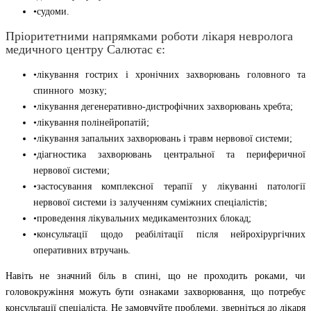
•судоми.
Пріоритетними напрямками роботи лікаря невролога
медичного центру Салютас є:
•лікування гострих і хронічних захворювань головного та
спинного мозку;
•лікування дегенеративно-дистрофічних захворювань хребта;
•лікування полінейропатій;
•лікування запальних захворювань і травм нервової системи;
•діагностика захворювань центральної та периферичної
нервової системи;
•застосування комплексної терапії у лікуванні патології
нервової системи із залученням суміжних спеціалістів;
•проведення лікувальних медикаментозних блокад;
•консультації щодо реабілітації після нейрохірургічних
оперативних втручань.
Навіть не значний біль в спині, що не проходить роками, чи
головокружіння можуть бути ознаками захворювання, що потребує
консультації спеціаліста. Не замовчуйте проблеми, зверніться до лікаря