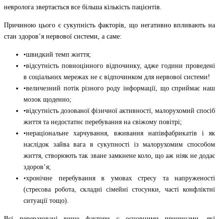
невролога звертається все більша кількість пацієнтів.
Причиною цього є сукупність факторів, що негативно впливають на
стан здоров’я нервової системи, а саме:
•швидкий темп життя;
•відсутність повноцінного відпочинку, адже години проведені
в соціальних мережах не є відпочинком для нервової системи!
•величезний потік різного роду інформації, що сприймає наш
мозок щоденно;
•відсутність дозованої фізичної активності, малорухомий спосіб
життя та недостатнє перебування на свіжому повітрі;
•нераціональне харчування, вживання напівфабрикатів і як
наслідок зайва вага в сукупності із малорухомим способом
життя, створюють так зване замкнене коло, що аж ніяк не додає
здоров’я;
•хронічне перебування в умовах стресу та напруженості
(стресова робота, складні сімейні стосунки, часті конфліктні
ситуації тощо).
Всі перераховані вище фактори є основними причинами, які