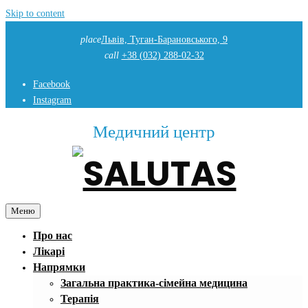
Skip to content
place
Львів, Туган-Барановського, 9
call
+38 (032) 288-02-32
Facebook
Instagram
Медичний центр
Меню
Про нас
Лікарі
Напрямки
Загальна практика-сімейна медицина
Терапія