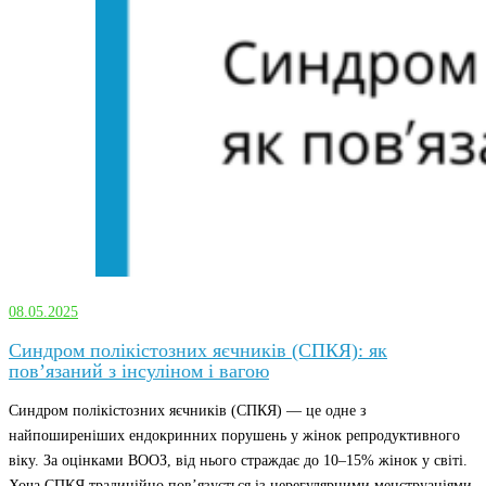
08.05.2025
Синдром полікістозних яєчників (СПКЯ): як
пов’язаний з інсуліном і вагою
Синдром полікістозних яєчників (СПКЯ) — це одне з
найпоширеніших ендокринних порушень у жінок репродуктивного
віку. За оцінками ВООЗ, від нього страждає до 10–15% жінок у світі.
Хоча СПКЯ традиційно пов’язується із нерегулярними менструаціями,