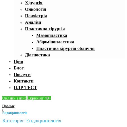
Хірургія
Онкологія
Психіатрія
Аналізи
Пластична хірургія
Мамопластика
Абдомінопластика
Пластична хірургія обличчя
Діагностика
Ціни
Блог
Послуги
Контакти
ПЛР ТЕСТ
Онлайн запис
Скринінг 40+
Про нас
/
Ендокринологія
Категорія:
Ендокринологія