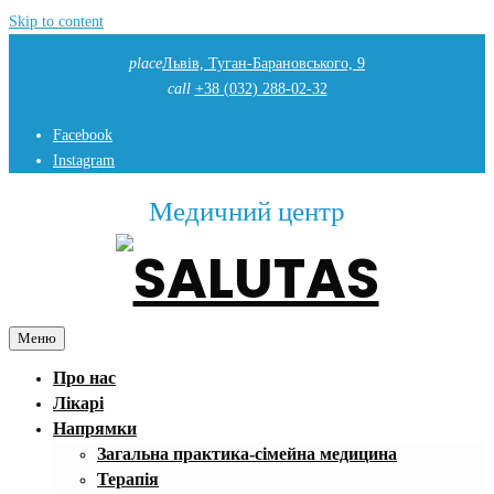
Skip to content
place
Львів, Туган-Барановського, 9
call
+38 (032) 288-02-32
Facebook
Instagram
Медичний центр
Меню
Про нас
Лікарі
Напрямки
Загальна практика-сімейна медицина
Терапія