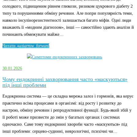
солодкого, підвищеним рівнем глюкози, ризиком цукрового діабету 2
типу та порушеннями обміну речовин. Але попри популярність теми,
навколо інсулінорезистентності залишається багато міфів. Одні люди
вважають її «модним діагнозом», інші — самостійно здають аналізи й
починають обмежувати майже…
Читати далі
arrow_forward
30.01.2026
Чому ендокринні захворювання часто «маскуються»
під інші проблеми
Ендокринна система — це складна мережа залоз і гормонів, яка керує
практично всіма процесами в організмі: від росту і розвитку до
настрою, обміну речовин і репродуктивної функції. Будь-який збій у
її роботі може призвести до змін у багатьох органах і системах
одночасно. Саме тому ендокринні хвороби часто «маскуються» під
інші проблеми: серцево-судинні, неврологічні, психічні чи…