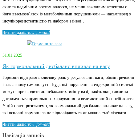
акне та надмірним ростом волосся, не менш важливим аспектом є
його взаємозв’язок із метаболічними порушеннями — насамперед з
інсулінорезистентністю та набором зайвої…
Читати далі
arrow_forward
31.01.2025
Як гормональний дисбаланс впливає на вагу
Гормони відіграють ключову роль у регулюванні ваги, обміні речовин
і загальному самопочутті. Будь-які порушення в ендокринній системі
можуть призводити до небажаних змін у вазі, навіть якщо людина
дотримується правильного харчування та веде активний спосіб життя.
У цій статті розглянемо, як гормональний дисбаланс впливає на вагу,
які основні гормони за це відповідають та як можна стабілізувати…
Читати далі
arrow_forward
Навігація записів