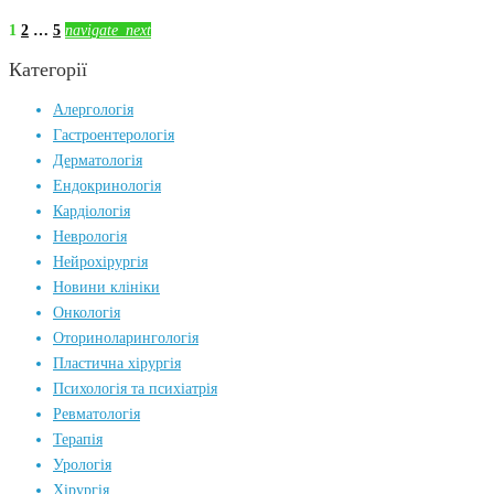
1
2
…
5
navigate_next
Категорії
Алергологія
Гастроентерологія
Дерматологія
Ендокринологія
Кардіологія
Неврологія
Нейрохірургія
Новини клініки
Онкологія
Оториноларингологія
Пластична хірургія
Психологія та психіатрія
Ревматологія
Терапія
Урологія
Хірургія