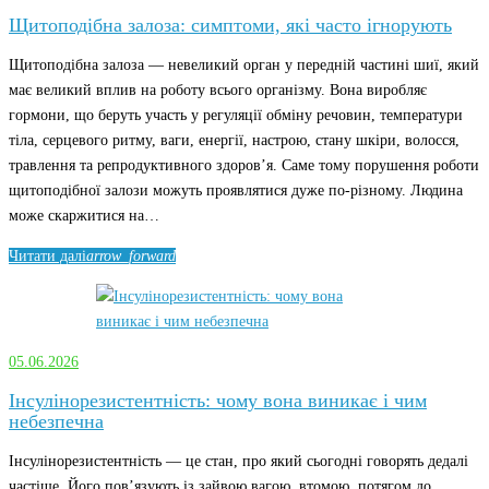
Щитоподібна залоза: симптоми, які часто ігнорують
Щитоподібна залоза — невеликий орган у передній частині шиї, який
має великий вплив на роботу всього організму. Вона виробляє
гормони, що беруть участь у регуляції обміну речовин, температури
тіла, серцевого ритму, ваги, енергії, настрою, стану шкіри, волосся,
травлення та репродуктивного здоров’я. Саме тому порушення роботи
щитоподібної залози можуть проявлятися дуже по-різному. Людина
може скаржитися на…
Читати далі
arrow_forward
05.06.2026
Інсулінорезистентність: чому вона виникає і чим
небезпечна
Інсулінорезистентність — це стан, про який сьогодні говорять дедалі
частіше. Його пов’язують із зайвою вагою, втомою, потягом до