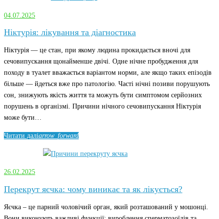
04.07.2025
Ніктурія: лікування та діагностика
Ніктурія — це стан, при якому людина прокидається вночі для
сечовипускання щонайменше двічі. Одне нічне пробудження для
походу в туалет вважається варіантом норми, але якщо таких епізодів
більше — йдеться вже про патологію. Часті нічні позиви порушують
сон, знижують якість життя та можуть бути симптомом серйозних
порушень в організмі. Причини нічного сечовипускання Ніктурія
може бути…
Читати далі
arrow_forward
26.02.2025
Перекрут яєчка: чому виникає та як лікується?
Яєчка – це парний чоловічий орган, який розташований у мошонці.
Вони виконують важливі функції: вироблення сперматозоїдів та