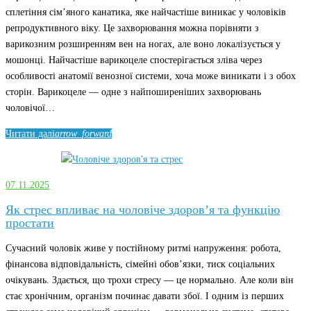
сплетіння сім’яного канатика, яке найчастіше виникає у чоловіків
репродуктивного віку. Це захворювання можна порівняти з
варикозним розширенням вен на ногах, але воно локалізується у
мошонці. Найчастіше варикоцеле спостерігається зліва через
особливості анатомії венозної системи, хоча може виникати і з обох
сторін. Варикоцеле — одне з найпоширеніших захворювань
чоловічої…
Читати далі
arrow_forward
07.11.2025
Як стрес впливає на чоловіче здоров’я та функцію
простати
Сучасний чоловік живе у постійному ритмі напруження: робота,
фінансова відповідальність, сімейні обов’язки, тиск соціальних
очікувань. Здається, що трохи стресу — це нормально. Але коли він
стає хронічним, організм починає давати збої. І одним із перших