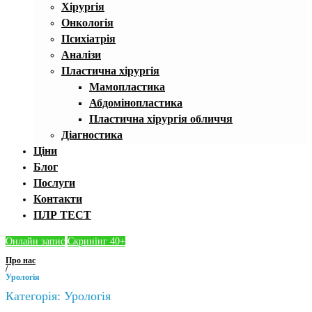
Хірургія
Онкологія
Психіатрія
Аналізи
Пластична хірургія
Мамопластика
Абдомінопластика
Пластична хірургія обличчя
Діагностика
Ціни
Блог
Послуги
Контакти
ПЛР ТЕСТ
Онлайн запис
Скринінг 40+
Про нас
/
Урологія
Категорія:
Урологія