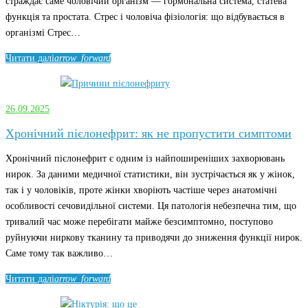
страждає саме чоловічий організм — гормональна система, статева
функція та простата. Стрес і чоловіча фізіологія: що відбувається в
організмі Стрес…
Читати далі
arrow_forward
26.09.2025
Хронічний пієлонефрит: як не пропустити симптоми
Хронічний пієлонефрит є одним із найпоширеніших захворювань
нирок. За даними медичної статистики, він зустрічається як у жінок,
так і у чоловіків, проте жінки хворіють частіше через анатомічні
особливості сечовидільної системи. Ця патологія небезпечна тим, що
тривалий час може перебігати майже безсимптомно, поступово
руйнуючи ниркову тканину та приводячи до зниження функції нирок.
Саме тому так важливо…
Читати далі
arrow_forward