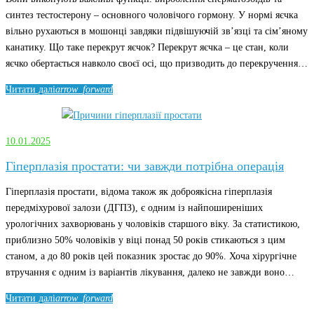
синтез тестостерону – основного чоловічого гормону. У нормі яєчка
вільно рухаються в мошонці завдяки підвішуючій зв’язці та сім’яному
канатику. Що таке перекрут яєчок? Перекрут яєчка – це стан, коли
яєчко обертається навколо своєї осі, що призводить до перекручення…
Читати далі
arrow_forward
10.01.2025
Гіперплазія простати: чи завжди потрібна операція
Гіперплазія простати, відома також як доброякісна гіперплазія
передміхурової залози (ДГПЗ), є одним із найпоширеніших
урологічних захворювань у чоловіків старшого віку. За статистикою,
приблизно 50% чоловіків у віці понад 50 років стикаються з цим
станом, а до 80 років цей показник зростає до 90%. Хоча хірургічне
втручання є одним із варіантів лікування, далеко не завжди воно…
Читати далі
arrow_forward