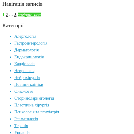
Навігація записів
1
2
…
5
navigate_next
Категорії
Алергологія
Гастроентерологія
Дерматологія
Ендокринологія
Кардіологія
Неврологія
Нейрохірургія
Новини клініки
Онкологія
Оториноларингологія
Пластична хірургія
Психологія та психіатрія
Ревматологія
Терапія
Урологія