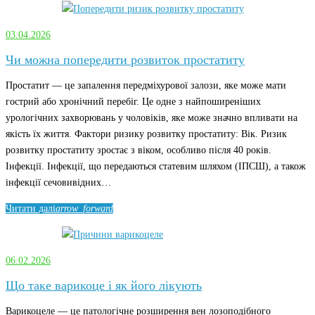
03.04.2026
Чи можна попередити розвиток простатиту
Простатит — це запалення передміхурової залози, яке може мати
гострий або хронічний перебіг. Це одне з найпоширеніших
урологічних захворювань у чоловіків, яке може значно впливати на
якість їх життя. Фактори ризику розвитку простатиту: Вік. Ризик
розвитку простатиту зростає з віком, особливо після 40 років.
Інфекції. Інфекції, що передаються статевим шляхом (ІПСШ), а також
інфекції сечовивідних…
Читати далі
arrow_forward
06.02.2026
Що таке варикоце і як його лікують
Варикоцеле — це патологічне розширення вен лозоподібного