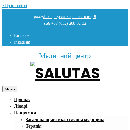
Skip to content
place
Львів, Туган-Барановського, 9
call
+38 (032) 288-02-32
Facebook
Instagram
Медичний центр
Меню
Про нас
Лікарі
Напрямки
Загальна практика-сімейна медицина
Терапія