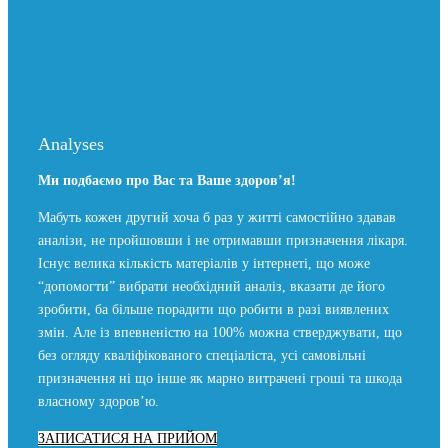
Analyses
Ми подбаємо про Вас та Ваше здоров’я!
Мабуть кожен другий хоча б раз у житті самостійно здавав
аналізи, не пройшовши і не отримавши призначення лікаря.
Існує велика кількість матеріалів у інтернеті, що може
“допомогти” вибрати необхідний аналіз, вказати де його
зробити, ба більше порадити що робити в разі виявлених
змін. Але із впевненістю на 100% можна стверджувати, що
без огляду кваліфікованого спеціаліста, усі самовільні
призначення ні що інше як марно витрачені гроші та шкода
власному здоров’ю.
ЗАПИСАТИСЯ НА ПРИЙОМ