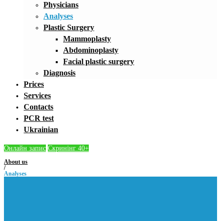
Physicians
Analyses
Plastic Surgery
Mammoplasty
Abdominoplasty
Facial plastic surgery
Diagnosis
Prices
Services
Contacts
PCR test
Ukrainian
Онлайн запис
Скринінг 40+
About us
/
Analyses
Analyses