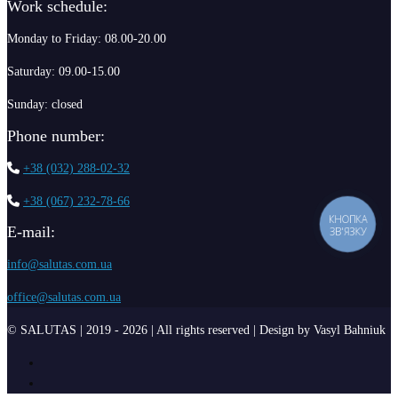
Work schedule:
Monday to Friday: 08.00-20.00
Saturday: 09.00-15.00
Sunday: closed
Phone number:
+38 (032) 288-02-32
+38 (067) 232-78-66
КНОПКА
Е-mail:
ЗВ'ЯЗКУ
info@salutas.com.ua
office@salutas.com.ua
© SALUTAS | 2019 - 2026 | All rights reserved | Design by Vasyl Bahniuk
Facebook
Instagram