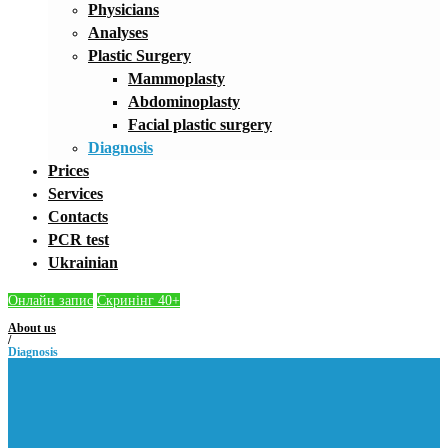
Physicians
Analyses
Plastic Surgery
Mammoplasty
Abdominoplasty
Facial plastic surgery
Diagnosis
Prices
Services
Contacts
PCR test
Ukrainian
Онлайн запис
Скринінг 40+
About us
/
Diagnosis
Diagnosis