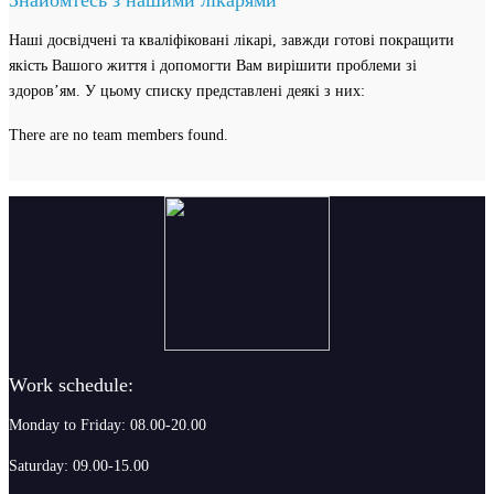
Наші досвідчені та кваліфіковані лікарі, завжди готові покращити
якість Вашого життя і допомогти Вам вирішити проблеми зі
здоров’ям. У цьому списку представлені деякі з них:
There are no team members found.
Work schedule:
Monday to Friday: 08.00-20.00
Saturday: 09.00-15.00