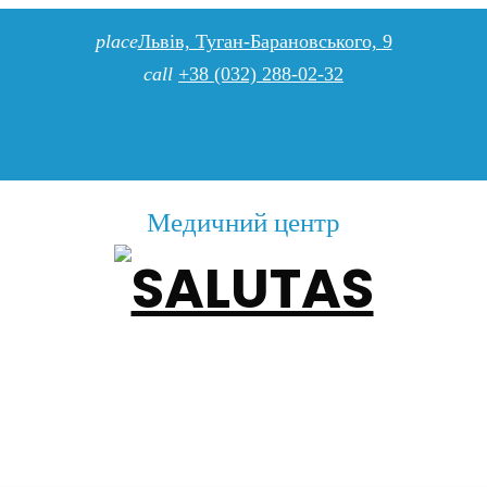
place
Львів, Туган-Барановського, 9
call
+38 (032) 288-02-32
Медичний центр