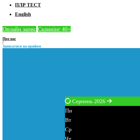
ПЛР ТЕСТ
English
Онлайн запис
Скринінг 40+
Про нас
/
Записатися на прийом
Записатися
на
прийом
Серпень 2026
Пн
Вт
Ср
Чт