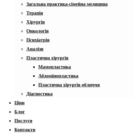
Загальна практика-сімейна медицина
Терапія
Хірургія
Онкологія
Психіатрія
Аналізи
Пластична хірургія
Мамопластика
Абдомінопластика
Пластична хірургія обличчя
Діагностика
Ціни
Блог
Послуги
Контакти