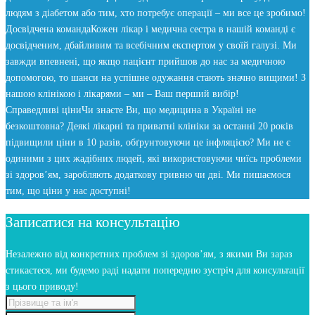
людям з діабетом або тим, хто потребує операції – ми все це зробимо!
Досвідчена команда
Кожен лікар і медична сестра в нашій команді є
досвідченим, дбайливим та всебічним експертом у своїй галузі. Ми
завжди впевнені, що якщо пацієнт прийшов до нас за медичною
допомогою, то шанси на успішне одужання стають значно вищими! З
нашою клінікою і лікарями – ми – Ваш перший вибір!
Справедливі ціни
Чи знаєте Ви, що медицина в Україні не
безкоштовна? Деякі лікарні та приватні клініки за останні 20 років
підвищили ціни в 10 разів, обґрунтовуючи це інфляцією? Ми не є
одиними з цих жадібних людей, які використовуючи чиїсь проблеми
зі здоров’ям, заробляють додаткову гривню чи дві. Ми пишаємося
тим, що ціни у нас доступні!
Записатися на консультацію
Незалежно від конкретних проблем зі здоров’ям, з якими Ви зараз
стикаєтеся, ми будемо раді надати попередню зустріч для консультації
з цього приводу!