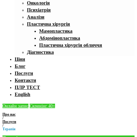
Онкологія
Психіатрія
Аналізи
Пластична хірургія
Мамопластика
Абдомінопластика
Пластична хірургія обличчя
Діагностика
Ціни
Блог
Послуги
Контакти
ПЛР ТЕСТ
English
Онлайн запис
Скринінг 40+
Про нас
/
Послуги
/
Терапія