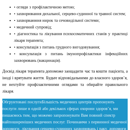
• огляди з профілактичною метою;
• захворювання дихальної, серцево-судинної та травної систем;
• захворваюння нирок та сечовидільної системи;
• медичний супровід;
• діагностика та лікування психосоматичних станів у практиці
лікаря терапевта;
• консультація з питань грудного вигодовування;
• консультація з питань імунопрофілактики інфекційних
захворювань (вакцинація).
Досвід лікаря терапевта допоможе заощадити час та кошти пацієнта, а
іноді і врятувати життя. Будьте відповідальними до власного здоров’я,
не нехтуйте профілактичними оглядами та обирайте правильного
лікаря.
Обгрунтовані послуги
Більшість медичних центрів пропонують
послуги лише в одній або декількох сферах охорони здоров’я, ми
пишаємось тим, що можемо запропонувати Вам повний спектр
найпоширеніших медичних послуг. Починаючи з первинної медичної
допомоги, лікування серцево-судинних захворювань і раку, допомоги