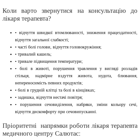
Коли варто звернутися на консультацію до
лікаря терапевта?
• відчуття швидкої втомлюваності, зниження працездатності,
відчуття загальної слабкості;
• часті болі голови, відчуття головокружіння;
• тривалий кашель;
• тривале підвищення температури;
• болі в животі, порушення травлення у вигляді розладів
стільця, надмірне вздуття живота, нудота, блювання,
непереносимість певних продуктів;
• болі в грудній клітці та болі в кінцівках;
• задишка, відчуття нестачі повітря;
• порушення сечовиділення, набряки, зміни кольору сечі,
відчуття дискомфорту при сечовипусканні.
Пріоритетні напрямки роботи лікаря терапевта
медичного центру Салютас: