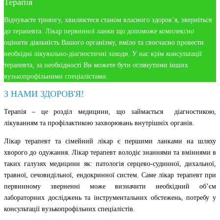
Терапія
Відчуваєте тривогу, хвилюєтеся станом власного здоров’я, зверніться
до терапевта. Лікар первинної ланки що допоможе комплексно
оцінити діяльність Вашого організму, вміло та своєчасно провести
необхідні лікувально-діагностичні заходи. У нас крім консультації
терапевта, за необхідності Ви можете бути оглянутими інших
вузькопрофільними спеціалістами.
З НАМИ ЗДОРОВ'Я!
Терапія – це розділ медицини, що займається діагностикою,
лікуванням та профілактикою захворювань внутрішніх органів.
Лікар терапевт та сімейний лікар є першими ланками на шляху
хворого до одужання. Лікар терапевт володіє знаннями та вміннями в
таких галузях медицини як: патологія серцево-судинної, дихальної,
травної, сечовидільної, ендокринної систем. Саме лікар терапевт при
первинному зверненні може визначити необхідний об’єм
лабораторних досліджень та інструментальних обстежень, потребу у
консультації вузькопрофільних спеціалістів.