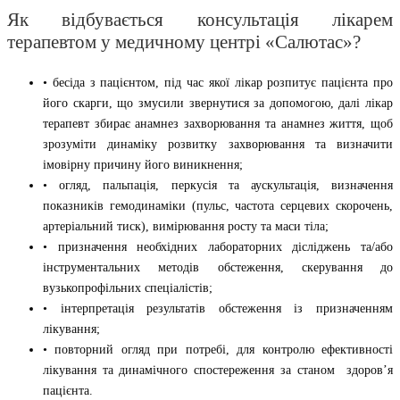
Як відбувається консультація лікарем
терапевтом у медичному центрі «Салютас»?
• бесіда з пацієнтом, під час якої лікар розпитує пацієнта про
його скарги, що змусили звернутися за допомогою, далі лікар
терапевт збирає анамнез захворювання та анамнез життя, щоб
зрозуміти динаміку розвитку захворювання та визначити
імовірну причину його виникнення;
• огляд, пальпація, перкусія та аускультація, визначення
показників гемодинаміки (пульс, частота серцевих скорочень,
артеріальний тиск), вимірювання росту та маси тіла;
• призначення необхідних лабораторних дісліджень та/або
інструментальних методів обстеження, скерування до
вузькопрофільних спеціалістів;
• інтерпретація результатів обстеження із призначенням
лікування;
• повторний огляд при потребі, для контролю ефективності
лікування та динамічного спостереження за станом здоров’я
пацієнта.