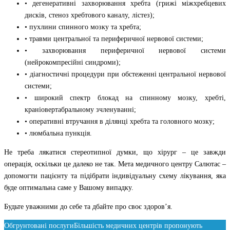
• дегенеративні захворювання хребта (грижі міжхребцевих
дисків, стеноз хребтового каналу, лістез);
• пухлини спинного мозку та хребта;
• травми центральної та периферичної нервової системи;
• захворювання периферичної нервової системи
(нейрокомпресійні синдроми);
• діагностичні процедури при обстеженні центральної нервової
системи;
• широкий спектр блокад на спинному мозку, хребті,
краніовертабральному зчленуванні;
• оперативні втручання в ділянці хребта та головного мозку;
• люмбальна пункція.
Не треба лякатися стереотипної думки, що хірург – це завжди
операція, оскільки це далеко не так. Мета медичного центру Салютас –
допомогти пацієнту та підібрати індивідуальну схему лікування, яка
буде оптимальна саме у Вашому випадку.
Будьте уважними до себе та дбайте про своє здоров’я.
Обгрунтовані послуги
Більшість медичних центрів пропонують