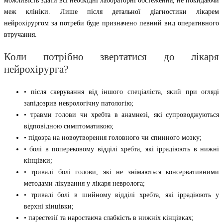
можливість здати всі необхідні лабораторні обстеження, не покидаючи
меж клініки. Лише після детальної діагностики лікарем
нейрохірургом за потреби буде призначено певний вид оперативного
втручання.
Коли потрібно звертатися до лікаря
нейрохірурга?
• після скерування від іншого спеціаліста, який при огляді
запідозрив неврологічну патологію;
• травми голови чи хребта в анамнезі, які супроводжуються
відповідною симптоматикою;
• підозра на новоутворення головного чи спинного мозку;
• болі в поперековому відділі хребта, які іррадіюють в нижні
кінцівки;
• тривалі болі голови, які не знімаються консервативними
методами лікування у лікаря невролога;
• тривалі болі в шийному відділі хребта, які іррадіюють у
верхні кінцівки;
• парестезії та наростаюча слабкість в нижніх кінцівках;