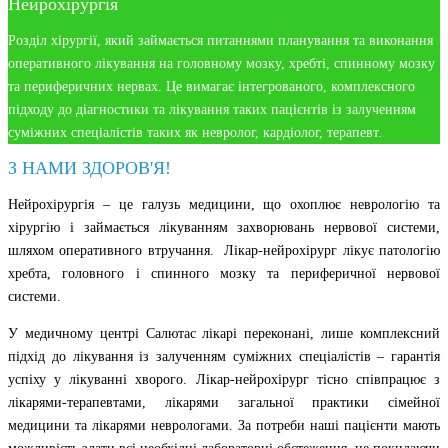
Нейрохірургія
Розділ хірургії, який займається питаннями планування та виконання
оперативного лікування на головному мозку, хребті, спинному мозку
та периферичних нервах. Це вимагає інтегрованого, комплексного
підходу до діагностики та лікування таких пацієнтів із залученням
суміжних спеціалістів таких як невролог, кардіолог, терапевт.
З НАМИ ЗДОРОВ'Я!
Нейрохірургія – це галузь медицини, що охоплює неврологію та
хірургію і займається лікуванням захворювань нервової системи,
шляхом оперативного втручання. Лікар-нейрохірург лікує патологію
хребта, головного і спинного мозку та периферичної нервової
системи.
У медичному центрі Салютас лікарі переконані, лише комплексний
підхід до лікування із залученням суміжних спеціалістів – гарантія
успіху у лікуванні хворого. Лікар-нейрохірург тісно співпрацює з
лікарями-терапевтами, лікарями загальної практики сімейної
медицини та лікарями неврологами. За потреби наші пацієнти мають