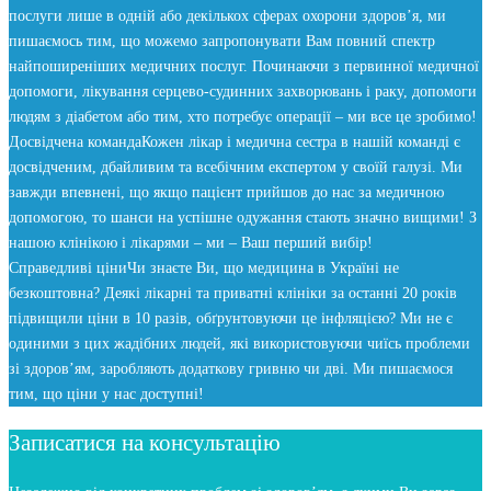
послуги лише в одній або декількох сферах охорони здоров’я, ми
пишаємось тим, що можемо запропонувати Вам повний спектр
найпоширеніших медичних послуг. Починаючи з первинної медичної
допомоги, лікування серцево-судинних захворювань і раку, допомоги
людям з діабетом або тим, хто потребує операції – ми все це зробимо!
Досвідчена команда
Кожен лікар і медична сестра в нашій команді є
досвідченим, дбайливим та всебічним експертом у своїй галузі. Ми
завжди впевнені, що якщо пацієнт прийшов до нас за медичною
допомогою, то шанси на успішне одужання стають значно вищими! З
нашою клінікою і лікарями – ми – Ваш перший вибір!
Справедливі ціни
Чи знаєте Ви, що медицина в Україні не
безкоштовна? Деякі лікарні та приватні клініки за останні 20 років
підвищили ціни в 10 разів, обґрунтовуючи це інфляцією? Ми не є
одиними з цих жадібних людей, які використовуючи чиїсь проблеми
зі здоров’ям, заробляють додаткову гривню чи дві. Ми пишаємося
тим, що ціни у нас доступні!
Записатися на консультацію