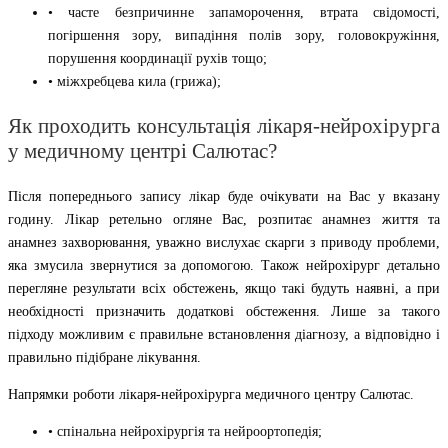
• часте безпричинне запаморочення, втрата свідомості,
погіршення зору, випадіння полів зору, головокружіння,
порушення координації рухів тощо;
• міжхребцева кила (грижа);
Як проходить консультація лікаря-нейрохірурга
у медичному центрі Салютас?
Після попереднього запису лікар буде очікувати на Вас у вказану
годину. Лікар ретельно огляне Вас, розпитає анамнез життя та
анамнез захворювання, уважно вислухає скарги з приводу проблеми,
яка змусила звернутися за допомогою. Також нейрохірург детально
перегляне результати всіх обстежень, якщо такі будуть наявні, а при
необхідності призначить додаткові обстеження. Лише за такого
підходу можливим є правильне встановлення діагнозу, а відповідно і
правильно підібране лікування.
Напрямки роботи лікаря-нейрохірурга медичного центру Салютас.
• спінальна нейрохірургія та нейроортопедія;