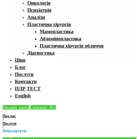
Онкологія
Психіатрія
Аналізи
Пластична хірургія
Мамопластика
Абдомінопластика
Пластична хірургія обличчя
Діагностика
Ціни
Блог
Послуги
Контакти
ПЛР ТЕСТ
English
Онлайн запис
Скринінг 40+
Про нас
/
Послуги
/
Нейрохірургія