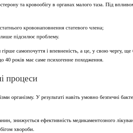
стерону та кровообігу в органах малого таза. Під впливо
статнього кровонаповнення статевого члена;
о лише підсилює проблему.
гірше самопочуття і впевненість, а це, у свою чергу, ще
до 40 років має саме психогенне походження.
ні процеси
и організму. У результаті навіть умовно безпечні бактер
тканин, знижується ефективність медикаментозного лікува
бігом хвороби.