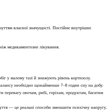
очуттям власної значущості. Постійне внутрішнє
 ніж медикаментозне лікування.
біг у малому тазі й знижують рівень кортизолу.
алансу необхідно щонайменше 7–8 годин сну на добу.
и перевагу овочам, рибі, горіхам, продуктам, багатим
чуття — це реальні способи зменшити психічну напругу.