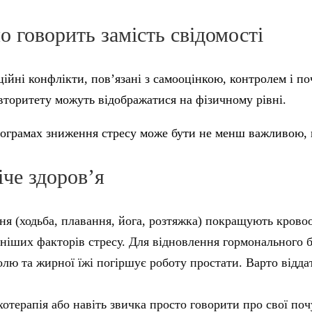
о говорить замість свідомості
ційні конфлікти, пов’язані з самооцінкою, контролем і п
авторитету можуть відображатися на фізичному рівні.
програмах зниження стресу може бути не менш важливою,
іче здоров’я
ня (ходьба, плавання, йога, розтяжка) покращують кровоо
іших факторів стресу. Для відновлення гормонального б
лю та жирної їжі погіршує роботу простати. Варто віддат
хотерапія або навіть звичка просто говорити про свої по