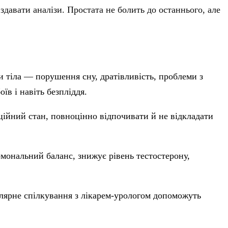
 здавати аналізи. Простата не болить до останнього, але
и тіла — порушення сну, дратівливість, проблеми з
в і навіть безпліддя.
ійний стан, повноцінно відпочивати й не відкладати
мональний баланс, знижує рівень тестостерону,
гулярне спілкування з лікарем-урологом допоможуть