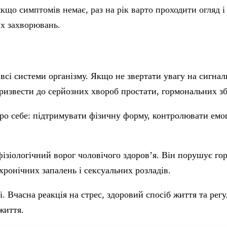
якщо симптомів немає, раз на рік варто проходити огляд і
их захворювань.
всі системи організму. Якщо не звертати увагу на сигнал
извести до серйозних хвороб простати, гормональних збої
о себе: підтримувати фізичну форму, контролювати емоц
зіологічний ворог чоловічого здоров’я. Він порушує гор
хронічних запалень і сексуальних розладів.
ті. Вчасна реакція на стрес, здоровий спосіб життя та ре
життя.