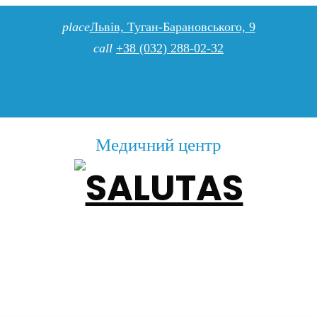
place
Львів, Туган-Барановського, 9
call
+38 (032) 288-02-32
Медичний центр