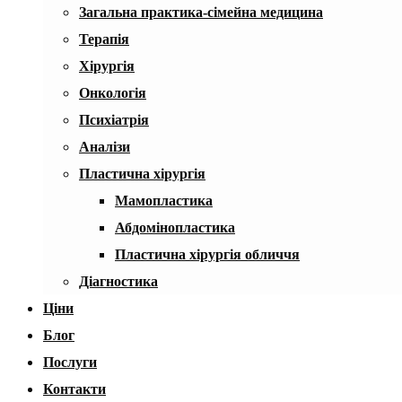
Загальна практика-сімейна медицина
Терапія
Хірургія
Онкологія
Психіатрія
Аналізи
Пластична хірургія
Мамопластика
Абдомінопластика
Пластична хірургія обличчя
Діагностика
Ціни
Блог
Послуги
Контакти