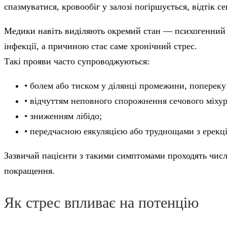
спазмуватися, кровообіг у залозі погіршується, відтік 
Медики навіть виділяють окремий стан — психогенний п
інфекції, а причиною стає саме хронічний стрес.
Такі прояви часто супроводжуються:
• болем або тиском у ділянці промежини, попереку
• відчуттям неповного спорожнення сечового міхур
• зниженням лібідо;
• передчасною еякуляцією або труднощами з ерекц
Зазвичай пацієнти з такими симптомами проходять числе
покращення.
Як стрес впливає на потенцію