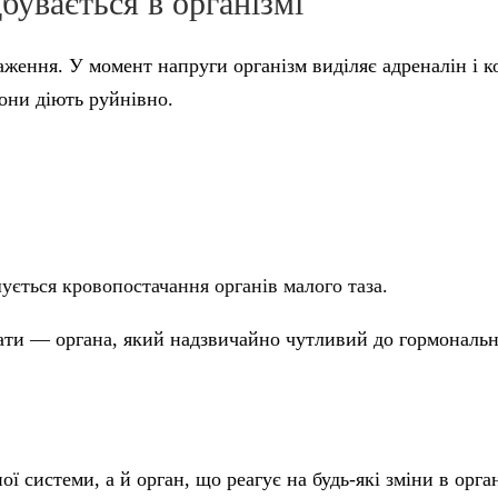
дбувається в організмі
ження. У момент напруги організм виділяє адреналін і к
они діють руйнівно.
ується кровопостачання органів малого таза.
ати — органа, який надзвичайно чутливий до гормонально
 системи, а й орган, що реагує на будь-які зміни в орган