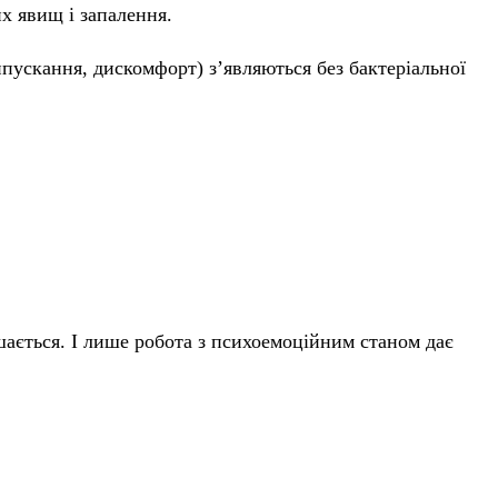
их явищ і запалення.
пускання, дискомфорт) з’являються без бактеріальної
шається. І лише робота з психоемоційним станом дає