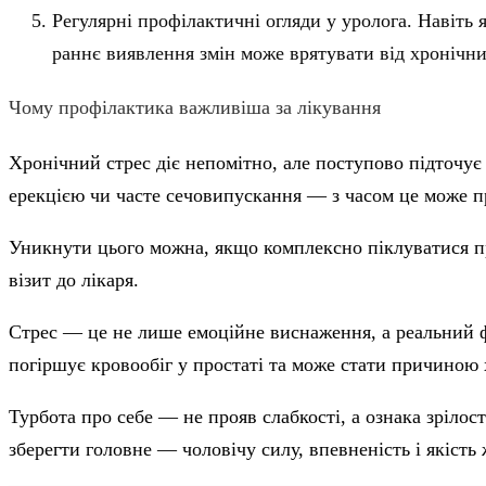
Регулярні профілактичні огляди у уролога. Навіть 
раннє виявлення змін може врятувати від хронічн
Чому профілактика важливіша за лікування
Хронічний стрес діє непомітно, але поступово підточує 
ерекцією чи часте сечовипускання — з часом це може пр
Уникнути цього можна, якщо комплексно піклуватися пр
візит до лікаря.
Стрес — це не лише емоційне виснаження, а реальний фі
погіршує кровообіг у простаті та може стати причиною 
Турбота про себе — не прояв слабкості, а ознака зрілос
зберегти головне — чоловічу силу, впевненість і якість 