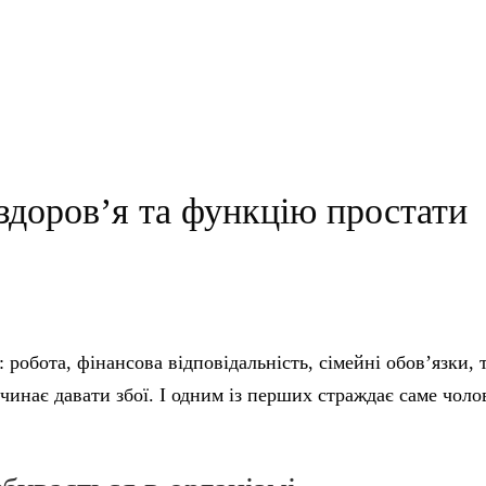
 здоров’я та функцію простати
робота, фінансова відповідальність, сімейні обов’язки, 
очинає давати збої. І одним із перших страждає саме чол