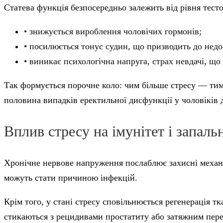
Статева функція безпосередньо залежить від рівня тесто
• знижується вироблення чоловічих гормонів;
• посилюється тонус судин, що призводить до недо
• виникає психологічна напруга, страх невдачі, щ
Так формується порочне коло: чим більше стресу — тим 
половина випадків еректильної дисфункції у чоловіків 
Вплив стресу на імунітет і запаль
Хронічне нервове напруження послаблює захисні механізм
можуть стати причиною інфекцій.
Крім того, у стані стресу сповільнюється регенерація 
стикаються з рецидивами простатиту або затяжним пере