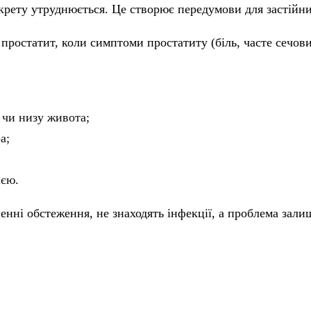
секрету утруднюється. Це створює передумови для застійн
ростатит, коли симптоми простатиту (біль, часте сечови
 чи низу живота;
а;
ією.
нні обстеження, не знаходять інфекції, а проблема зали