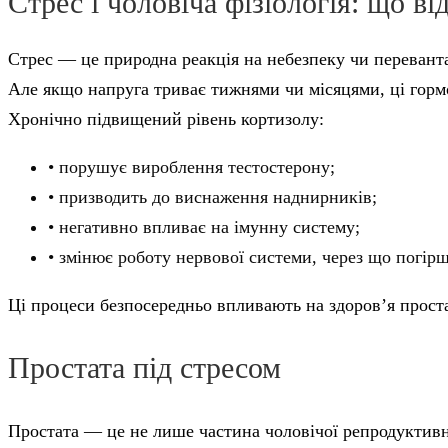
Стрес і чоловіча фізіологія: що ві
Стрес — це природна реакція на небезпеку чи переванта
Але якщо напруга триває тижнями чи місяцями, ці горм
Хронічно підвищений рівень кортизолу:
• порушує вироблення тестостерону;
• призводить до виснаження наднирників;
• негативно впливає на імунну систему;
• змінює роботу нервової системи, через що погірш
Ці процеси безпосередньо впливають на здоров’я прост
Простата під стресом
Простата — це не лише частина чоловічої репродуктивної