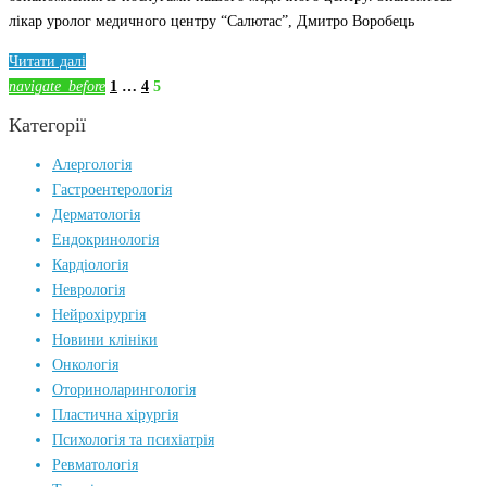
лікар уролог медичного центру “Салютас”, Дмитро Воробець
Читати
далі
Навігація
navigate_before
1
…
4
5
записів
Категорії
Алергологія
Гастроентерологія
Дерматологія
Ендокринологія
Кардіологія
Неврологія
Нейрохірургія
Новини клініки
Онкологія
Оториноларингологія
Пластична хірургія
Психологія та психіатрія
Ревматологія