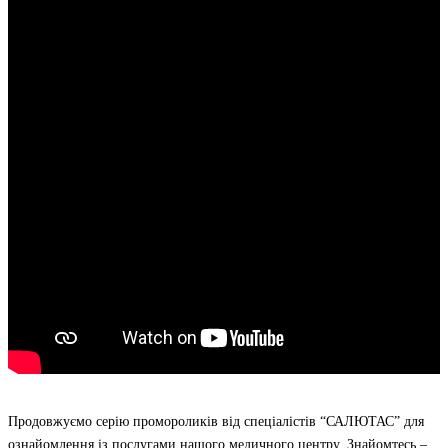
Продовжуємо серію промороликів від спеціалістів “САЛЮТАС” для
ознайомлення із послугами нашого медичного центру. Знайомтесь –