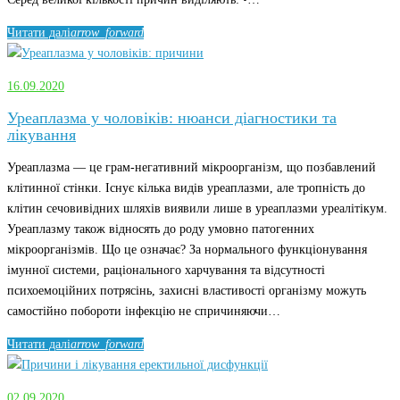
Читати далі
arrow_forward
16.09.2020
Уреаплазма у чоловіків: нюанси діагностики та
лікування
Уреаплазма — це грам-негативний мікроорганізм, що позбавлений
клітинної стінки. Існує кілька видів уреаплазми, але тропність до
клітин сечовивідних шляхів виявили лише в уреаплазми уреалітікум.
Уреаплазму також відносять до роду умовно патогенних
мікроорганізмів. Що це означає? За нормального функціонування
імунної системи, раціонального харчування та відсутності
психоемоційних потрясінь, захисні властивості організму можуть
самостійно побороти інфекцію не спричиняючи…
Читати далі
arrow_forward
02.09.2020