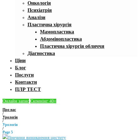
Онкологія
Психіатрія
Аналізи
Пластична хірургія
Мамопластика
Абдомінопластика
Пластична хірургія обличчя
Діагностика
Ціни
Блог
Послуги
Контакти
ПЛР ТЕСТ
Онлайн запис
Скринінг 40+
Про нас
/
Урологія
/
Урологія
/
Page 5
Категорія: