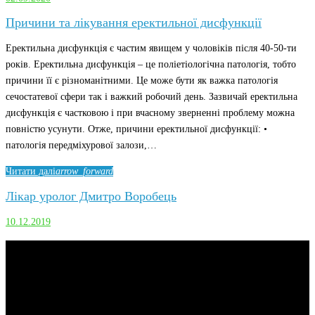
Причини та лікування еректильної дисфункції
Еректильна дисфункція є частим явищем у чоловіків після 40-50-ти
років. Еректильна дисфункція – це поліетіологічна патологія, тобто
причини її є різноманітними. Це може бути як важка патологія
сечостатевої сфери так і важкий робочий день. Зазвичай еректильна
дисфункція є частковою і при вчасному зверненні проблему можна
повністю усунути. Отже, причини еректильної дисфункції: •
патологія передміхурової залози,…
Читати далі
arrow_forward
Лікар уролог Дмитро Воробець
10.12.2019