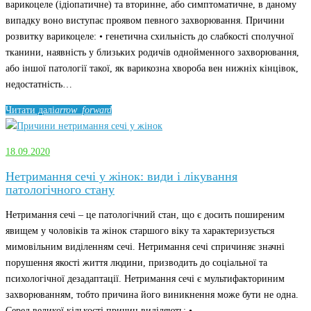
варикоцеле (ідіопатичне) та вторинне, або симптоматичне, в даному
випадку воно виступає проявом певного захворювання. Причини
розвитку варикоцеле: • генетична схильність до слабкості сполучної
тканини, наявність у близьких родичів однойменного захворювання,
або іншої патології такої, як варикозна хвороба вен нижніх кінцівок,
недостатність…
Читати далі
arrow_forward
18.09.2020
Нетримання сечі у жінок: види і лікування
патологічного стану
Нетримання сечі – це патологічний стан, що є досить поширеним
явищем у чоловіків та жінок старшого віку та характеризується
мимовільним виділенням сечі. Нетримання сечі спричиняє значні
порушення якості життя людини, призводить до соціальної та
психологічної дезадаптації. Нетримання сечі є мультифакториним
захворюванням, тобто причина його виникнення може бути не одна.
Серед великої кількості причин виділяють: •…