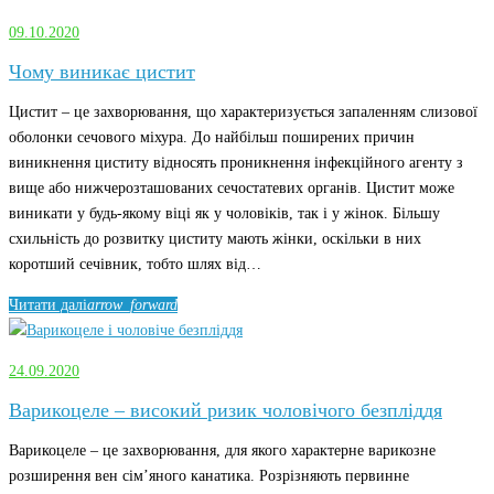
Урологія
09.10.2020
Чому виникає цистит
Цистит – це захворювання, що характеризується запаленням слизової
оболонки сечового міхура. До найбільш поширених причин
виникнення циститу відносять проникнення інфекційного агенту з
вище або нижчерозташованих сечостатевих органів. Цистит може
виникати у будь-якому віці як у чоловіків, так і у жінок. Більшу
схильність до розвитку циститу мають жінки, оскільки в них
коротший сечівник, тобто шлях від…
Читати далі
arrow_forward
24.09.2020
Варикоцеле – високий ризик чоловічого безпліддя
Варикоцеле – це захворювання, для якого характерне варикозне
розширення вен сім’яного канатика. Розрізняють первинне