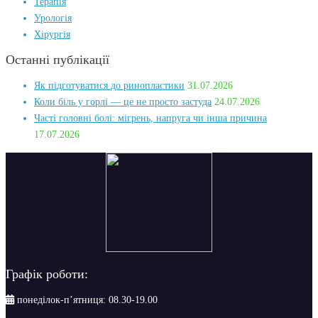
Терапія
Урологія
Хірургія
Останні публікації
Як підготуватися до ринопластики
31.07.2026
Коли біль у горлі — це не просто застуда
24.07.2026
Часті головні болі: мігрень, напруга чи інша причина
17.07.2026
Графік роботи:
понеділок-п’ятниця: 08.30-19.00