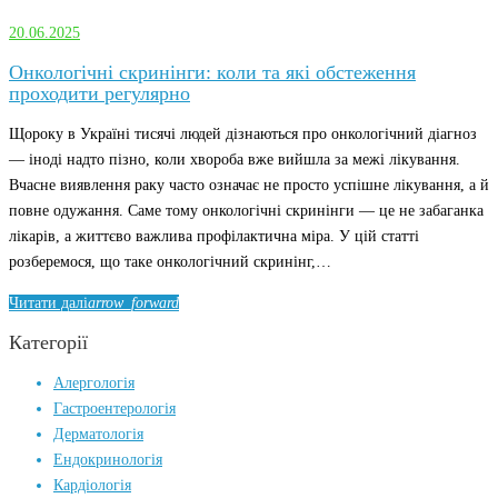
20.06.2025
20.06.2025
Онкологічні скринінги: коли та які обстеження
проходити регулярно
Щороку в Україні тисячі людей дізнаються про онкологічний діагноз
— іноді надто пізно, коли хвороба вже вийшла за межі лікування.
Вчасне виявлення раку часто означає не просто успішне лікування, а й
повне одужання. Саме тому онкологічні скринінги — це не забаганка
лікарів, а життєво важлива профілактична міра. У цій статті
розберемося, що таке онкологічний скринінг,…
Читати далі
arrow_forward
Категорії
Алергологія
Гастроентерологія
Дерматологія
Ендокринологія
Кардіологія