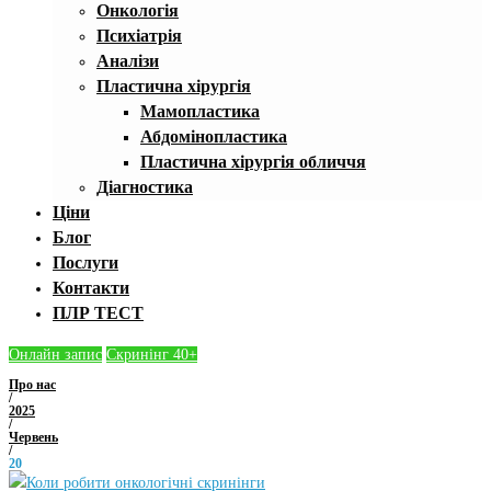
Онкологія
Психіатрія
Аналізи
Пластична хірургія
Мамопластика
Абдомінопластика
Пластична хірургія обличчя
Діагностика
Ціни
Блог
Послуги
Контакти
ПЛР ТЕСТ
Онлайн запис
Скринінг 40+
Про нас
/
2025
/
Червень
/
20
День: