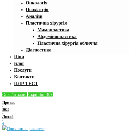
Онкологія
Психіатрія
Аналізи
Пластична хірургія
Мамопластика
Абдомінопластика
Пластична хірургія обличчя
Діагностика
Ціни
Блог
Послуги
Контакти
ПЛР ТЕСТ
Онлайн запис
Скринінг 40+
Про нас
/
2026
/
Лютий
/
6
День: