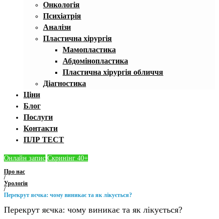
Онкологія
Психіатрія
Аналізи
Пластична хірургія
Мамопластика
Абдомінопластика
Пластична хірургія обличчя
Діагностика
Ціни
Блог
Послуги
Контакти
ПЛР ТЕСТ
Онлайн запис
Скринінг 40+
Про нас
/
Урологія
/
Перекрут яєчка: чому виникає та як лікується?
Перекрут яєчка: чому виникає та як лікується?