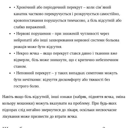
• Хронічний або періодичний перекрут – коли сім’яний
канатик частково перекручується і розкручується самостійно,
кровопостачання порушується тимчасово, а біль відсутній або
слабко виражений.
• Нервові порушення – при зниженій чутливості через
нейропатії або інші захворювання нервової системи больова
реакція може бути відсутня.
• Некроз яєчка – якщо перекрут стався давно і тканини вже
відмерли, біль може зникнути, що є критично небезпечним
станом.
• Неповний перекрут – у таких випадках симптоми можуть
бути нечіткими: відчуття дискомфорту або тяжкості без
гострого болю.
Навіть якщо біль відсутній, інші ознаки (набряк, підняття яєчка, зміна
кольору мошонки) можуть вказувати на проблему. При будь-яких
підозрах слід негайно звернутися до лікаря, оскільки несвоєчасне
лікування може призвести до втрати яєчка.