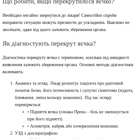
Що робити, якщо перекрутилося яєчко?
Необхідно негайно звернутися до лікаря! Самостійні спроби
виправити ситуацію можуть призвести до ускладнень. Важливо не
зволікати, адже від цього залежить збереження органа.
Як діагностують перекрут яєчка?
Діагностика перекруту яєчка є терміновою, оскільки від швидкості
виявлення залежить збереження органа. Основні методи діагностики
включають:
Анамнез та огляд. Лікар розпитує пацієнта про раптовий
початок болю, його інтенсивність і супутні симптоми (нудота,
блювання, зміна кольору мошонки). Під час огляду
перевіряється:
• Підняття яєчка (ознака Прена – біль не зменшується
при його піднятті).
• Асиметрія, набряк або почервоніння мошонки.
УЗД з доплерографією