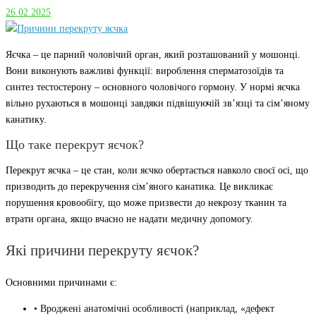
26.02.2025
Яєчка – це парний чоловічий орган, який розташований у мошонці.
Вони виконують важливі функції: вироблення сперматозоїдів та
синтез тестостерону – основного чоловічого гормону. У нормі яєчка
вільно рухаються в мошонці завдяки підвішуючій зв’язці та сім’яному
канатику.
Що таке перекрут яєчок?
Перекрут яєчка – це стан, коли яєчко обертається навколо своєї осі, що
призводить до перекручення сім’яного канатика. Це викликає
порушення кровообігу, що може призвести до некрозу тканин та
втрати органа, якщо вчасно не надати медичну допомогу.
Які причини перекруту яєчок?
Основними причинами є:
• Вроджені анатомічні особливості (наприклад, «дефект