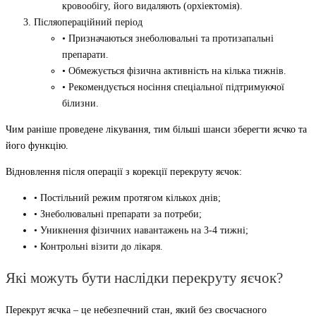
кровообігу, його видаляють (орхіектомія).
Післяопераційний період
• Призначаються знеболювальні та протизапальні
препарати.
• Обмежується фізична активність на кілька тижнів.
• Рекомендується носіння спеціальної підтримуючої
білизни.
Чим раніше проведене лікування, тим більші шанси зберегти яєчко та
його функцію.
Відновлення після операції з корекції перекруту яєчок:
• Постільний режим протягом кількох днів;
• Знеболювальні препарати за потреби;
• Уникнення фізичних навантажень на 3-4 тижні;
• Контрольні візити до лікаря.
Які можуть бути наслідки перекруту яєчок?
Перекрут яєчка – це небезпечний стан, який без своєчасного