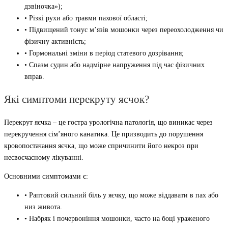
дзвіночка»);
• Різкі рухи або травми пахової області;
• Підвищений тонус м’язів мошонки через переохолодження чи
фізичну активність;
• Гормональні зміни в період статевого дозрівання;
• Спазм судин або надмірне напруження під час фізичних
вправ.
Які симптоми перекруту яєчок?
Перекрут яєчка – це гостра урологічна патологія, що виникає через
перекручення сім’яного канатика. Це призводить до порушення
кровопостачання яєчка, що може спричинити його некроз при
несвоєчасному лікуванні.
Основними симптомами є:
• Раптовий сильний біль у яєчку, що може віддавати в пах або
низ живота.
• Набряк і почервоніння мошонки, часто на боці ураженого