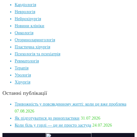
Кардіологія
Неврологія
Нейрохірургія
Новини клініки
Онкологія
Оториноларингологія
Пластична хірургія
Психологія та психіатрія
Ревматологія
Терапія
Урологія
Хірургія
Останні публікації
Тривожність у повсякденному житті: коли це вже проблема
07.08.2026
Як підготуватися до ринопластики
31.07.2026
Коли біль у горлі — це не просто застуда
24.07.2026