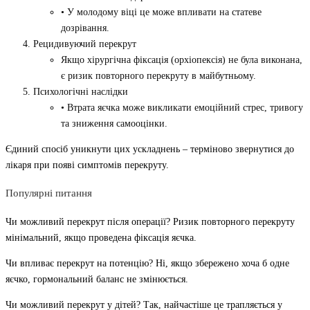
• У молодому віці це може впливати на статеве
дозрівання.
Рецидивуючий перекрут
Якщо хірургічна фіксація (орхіопексія) не була виконана,
є ризик повторного перекруту в майбутньому.
Психологічні наслідки
• Втрата яєчка може викликати емоційний стрес, тривогу
та зниження самооцінки.
Єдиний спосіб уникнути цих ускладнень – терміново звернутися до
лікаря при появі симптомів перекруту.
Популярні питання
Чи можливий перекрут після операції? Ризик повторного перекруту
мінімальний, якщо проведена фіксація яєчка.
Чи впливає перекрут на потенцію? Ні, якщо збережено хоча б одне
яєчко, гормональний баланс не змінюється.
Чи можливий перекрут у дітей? Так, найчастіше це трапляється у