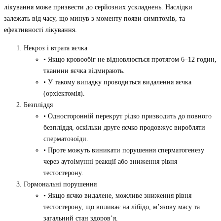
лікування може призвести до серйозних ускладнень. Наслідки
залежать від часу, що минув з моменту появи симптомів, та
ефективності лікування.
Некроз і втрата яєчка
• Якщо кровообіг не відновлюється протягом 6–12 годин,
тканини яєчка відмирають.
• У такому випадку проводиться видалення яєчка
(орхіектомія).
Безпліддя
• Односторонній перекрут рідко призводить до повного
безпліддя, оскільки друге яєчко продовжує виробляти
сперматозоїди.
• Проте можуть виникати порушення сперматогенезу
через аутоімунні реакції або зниження рівня
тестостерону.
Гормональні порушення
• Якщо яєчко видалене, можливе зниження рівня
тестостерону, що впливає на лібідо, м’язову масу та
загальний стан здоров’я.