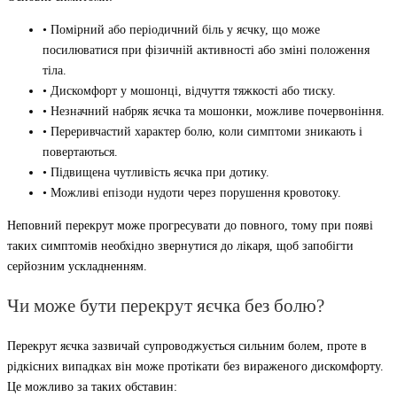
• Помірний або періодичний біль у яєчку, що може
посилюватися при фізичній активності або зміні положення
тіла.
• Дискомфорт у мошонці, відчуття тяжкості або тиску.
• Незначний набряк яєчка та мошонки, можливе почервоніння.
• Переривчастий характер болю, коли симптоми зникають і
повертаються.
• Підвищена чутливість яєчка при дотику.
• Можливі епізоди нудоти через порушення кровотоку.
Неповний перекрут може прогресувати до повного, тому при появі
таких симптомів необхідно звернутися до лікаря, щоб запобігти
серйозним ускладненням.
Чи може бути перекрут яєчка без болю?
Перекрут яєчка зазвичай супроводжується сильним болем, проте в
рідкісних випадках він може протікати без вираженого дискомфорту.
Це можливо за таких обставин: