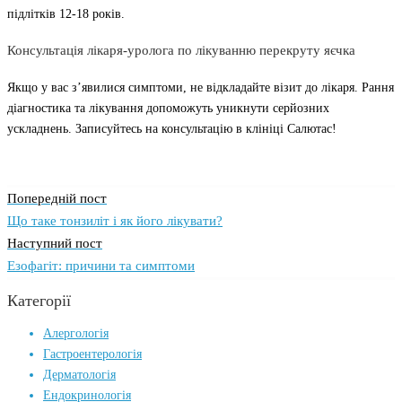
підлітків 12-18 років.
Консультація лікаря-уролога по лікуванню перекруту яєчка
Якщо у вас з’явилися симптоми, не відкладайте візит до лікаря. Рання
діагностика та лікування допоможуть уникнути серйозних
ускладнень. Записуйтесь на консультацію в клініці Салютас!
Навігація
Попередній пост
записів
Що таке тонзиліт і як його лікувати?
Наступний пост
Езофагіт: причини та симптоми
Категорії
Алергологія
Гастроентерологія
Дерматологія
Ендокринологія