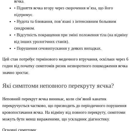
яєчка.
• Підняття яєчка вгору через скорочення м’яза, що його
підтримує.
• Нудота та блювання, пов’язані з інтенсивним больовим
синдромом.
• Відсутність покращення при зміні положення тіла (на відміну
від інших урологічних станів).
• Порушення сечовипускання у деяких випадках.
Цей стан потребує термінового медичного втручання, оскільки через 6
годин від початку симптомів ризик незворотного пошкодження яєчка
значно зростає.
Які симптоми неповного перекруту яєчка?
Неповний перекрут яєчка виникає, коли сім’яний канатик
перекручується частково, що призводить до періодичного порушення
кровопостачання яєчка. На відміну від повного перекруту, симптоми
можуть бути менш вираженими, що ускладнює діагностику.
Основні симптоми: