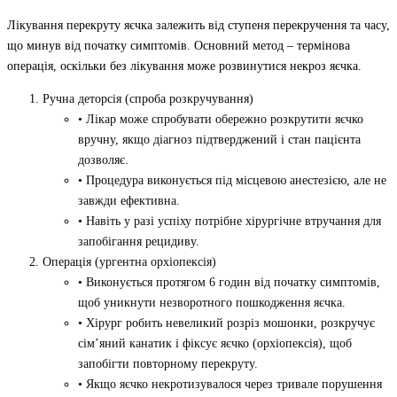
Лікування перекруту яєчка залежить від ступеня перекручення та часу,
що минув від початку симптомів. Основний метод – термінова
операція, оскільки без лікування може розвинутися некроз яєчка.
Ручна деторсія (спроба розкручування)
• Лікар може спробувати обережно розкрутити яєчко
вручну, якщо діагноз підтверджений і стан пацієнта
дозволяє.
• Процедура виконується під місцевою анестезією, але не
завжди ефективна.
• Навіть у разі успіху потрібне хірургічне втручання для
запобігання рецидиву.
Операція (ургентна орхіопексія)
• Виконується протягом 6 годин від початку симптомів,
щоб уникнути незворотного пошкодження яєчка.
• Хірург робить невеликий розріз мошонки, розкручує
сім’яний канатик і фіксує яєчко (орхіопексія), щоб
запобігти повторному перекруту.
• Якщо яєчко некротизувалося через тривале порушення