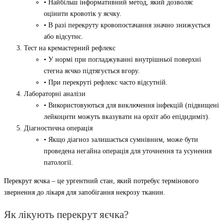
• Найбільш інформативний метод, який дозволяє
оцінити кровотік у яєчку.
• В разі перекруту кровопостачання значно знижується
або відсутнє.
Тест на кремастерний рефлекс
• У нормі при погладжуванні внутрішньої поверхні
стегна яєчко підтягується вгору.
• При перекруті рефлекс часто відсутній.
Лабораторні аналізи
• Використовуються для виключення інфекцій (підвищені
лейкоцити можуть вказувати на орхіт або епідидиміт).
Діагностична операція
• Якщо діагноз залишається сумнівним, може бути
проведена негайна операція для уточнення та усунення
патології.
Перекрут яєчка – це ургентний стан, який потребує термінового
звернення до лікаря для запобігання некрозу тканин.
Як лікують перекрут яєчка?