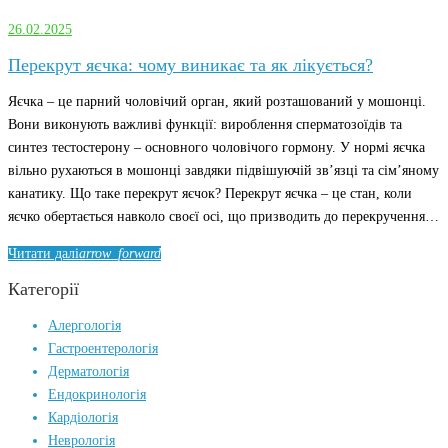
26.02.2025
26.02.2025
Перекрут яєчка: чому виникає та як лікується?
Яєчка – це парний чоловічий орган, який розташований у мошонці.
Вони виконують важливі функції: вироблення сперматозоїдів та
синтез тестостерону – основного чоловічого гормону. У нормі яєчка
вільно рухаються в мошонці завдяки підвішуючій зв’язці та сім’яному
канатику. Що таке перекрут яєчок? Перекрут яєчка – це стан, коли
яєчко обертається навколо своєї осі, що призводить до перекручення…
Читати далі
arrow_forward
Категорії
Алергологія
Гастроентерологія
Дерматологія
Ендокринологія
Кардіологія
Неврологія