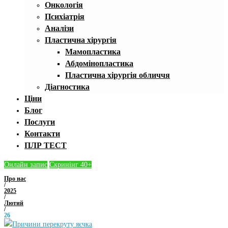
Онкологія
Психіатрія
Аналізи
Пластична хірургія
Мамопластика
Абдомінопластика
Пластична хірургія обличчя
Діагностика
Ціни
Блог
Послуги
Контакти
ПЛР ТЕСТ
Онлайн запис
Скринінг 40+
Про нас
/
2025
/
Лютий
/
26
День: